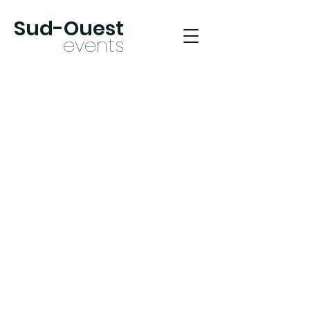
Sud-Oues
t
ev
ents