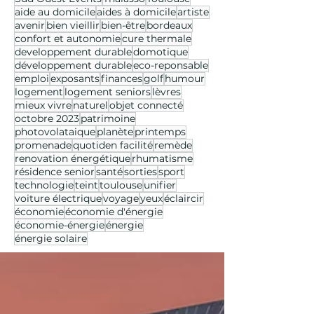
aide au domicile
aides à domicile
artiste
avenir
bien vieillir
bien-être
bordeaux
confort et autonomie
cure thermale
developpement durable
domotique
développement durable
eco-reponsable
emploi
exposants
finances
golf
humour
logement
logement seniors
lèvres
mieux vivre
naturel
objet connecté
octobre 2023
patrimoine
photovolataique
planète
printemps
promenade
quotiden facilité
remède
renovation énergétique
rhumatisme
résidence senior
santé
sorties
sport
technologie
teint
toulouse
unifier
voiture électrique
voyage
yeux
éclaircir
économie
économie d'énergie
économie-énergie
énergie
énergie solaire