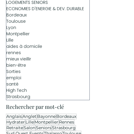
LOGEMENTS SENIORS
ECONOMIES D'ENERGIE & DEV. DURABLE
Bordeaux
Toulouse
Lyon
Montpellier
Lille
aides à domicile
rennes
mieux vieillir
bien-être
Sorties
emploi
santé
High Tech
Strasbourg
Rechercher par mot-clé
Anglais
Anglet
Bayonne
Bordeaux
Hydrater
Lille
Montpellier
Rennes
Retraite
Salon
Seniors
Strasbourg
Sud Ouest Events
Thalasso
Toulouse