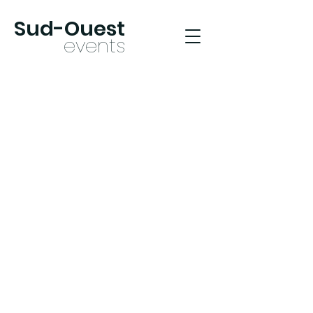
Sud-Oues
t
ev
ents