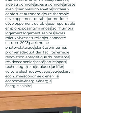
aide au domicile
aides à domicile
artiste
avenir
bien vieillir
bien-être
bordeaux
confort et autonomie
cure thermale
developpement durable
domotique
développement durable
eco-reponsable
emploi
exposants
finances
golf
humour
logement
logement seniors
lèvres
mieux vivre
naturel
objet connecté
octobre 2023
patrimoine
photovolataique
planète
printemps
promenade
quotiden facilité
remède
renovation énergétique
rhumatisme
résidence senior
santé
sorties
sport
technologie
teint
toulouse
unifier
voiture électrique
voyage
yeux
éclaircir
économie
économie d'énergie
économie-énergie
énergie
énergie solaire