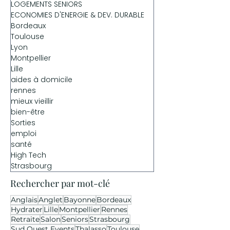
LOGEMENTS SENIORS
ECONOMIES D'ENERGIE & DEV. DURABLE
Bordeaux
Toulouse
Lyon
Montpellier
Lille
aides à domicile
rennes
mieux vieillir
bien-être
Sorties
emploi
santé
High Tech
Strasbourg
Rechercher par mot-clé
Anglais
Anglet
Bayonne
Bordeaux
Hydrater
Lille
Montpellier
Rennes
Retraite
Salon
Seniors
Strasbourg
Sud Ouest Events
Thalasso
Toulouse