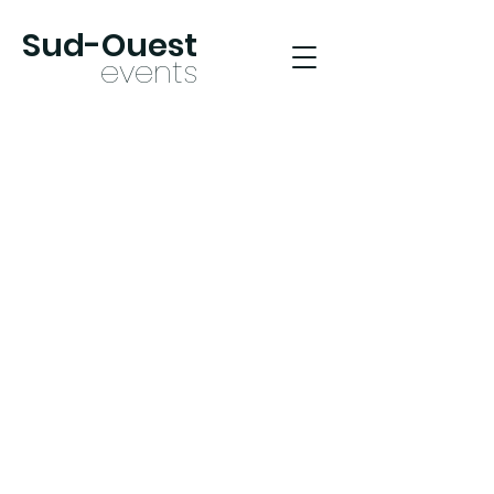
Sud-Oues
t
ev
ents