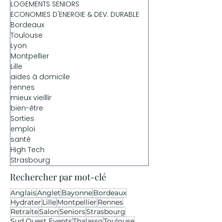
LOGEMENTS SENIORS
ECONOMIES D'ENERGIE & DEV. DURABLE
Bordeaux
Toulouse
Lyon
Montpellier
Lille
aides à domicile
rennes
mieux vieillir
bien-être
Sorties
emploi
santé
High Tech
Strasbourg
Rechercher par mot-clé
Anglais
Anglet
Bayonne
Bordeaux
Hydrater
Lille
Montpellier
Rennes
Retraite
Salon
Seniors
Strasbourg
Sud Ouest Events
Thalasso
Toulouse