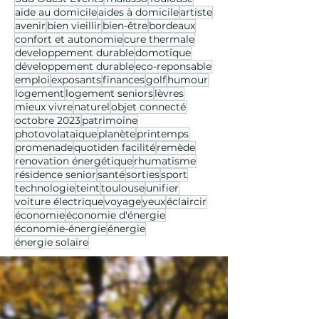
aide au domicile
aides à domicile
artiste
avenir
bien vieillir
bien-être
bordeaux
confort et autonomie
cure thermale
developpement durable
domotique
développement durable
eco-reponsable
emploi
exposants
finances
golf
humour
logement
logement seniors
lèvres
mieux vivre
naturel
objet connecté
octobre 2023
patrimoine
photovolataique
planète
printemps
promenade
quotiden facilité
remède
renovation énergétique
rhumatisme
résidence senior
santé
sorties
sport
technologie
teint
toulouse
unifier
voiture électrique
voyage
yeux
éclaircir
économie
économie d'énergie
économie-énergie
énergie
énergie solaire