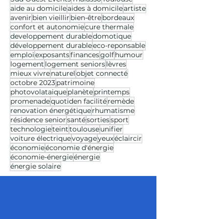
aide au domicile
aides à domicile
artiste
avenir
bien vieillir
bien-être
bordeaux
confort et autonomie
cure thermale
developpement durable
domotique
développement durable
eco-reponsable
emploi
exposants
finances
golf
humour
logement
logement seniors
lèvres
mieux vivre
naturel
objet connecté
octobre 2023
patrimoine
photovolataique
planète
printemps
promenade
quotiden facilité
remède
renovation énergétique
rhumatisme
résidence senior
santé
sorties
sport
technologie
teint
toulouse
unifier
voiture électrique
voyage
yeux
éclaircir
économie
économie d'énergie
économie-énergie
énergie
énergie solaire