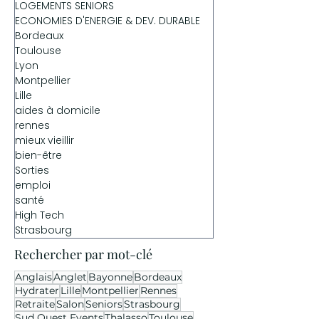
LOGEMENTS SENIORS
ECONOMIES D'ENERGIE & DEV. DURABLE
Bordeaux
Toulouse
Lyon
Montpellier
Lille
aides à domicile
rennes
mieux vieillir
bien-être
Sorties
emploi
santé
High Tech
Strasbourg
Rechercher par mot-clé
Anglais
Anglet
Bayonne
Bordeaux
Hydrater
Lille
Montpellier
Rennes
Retraite
Salon
Seniors
Strasbourg
Sud Ouest Events
Thalasso
Toulouse