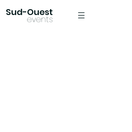
Sud-Oues
t
ev
ents