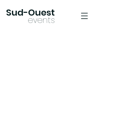
Sud-Oues
t
ev
ents