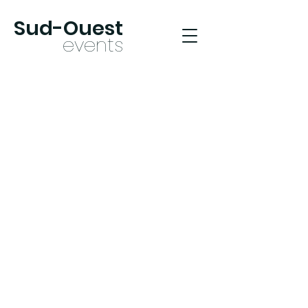
Sud-Oues
t
ev
ents