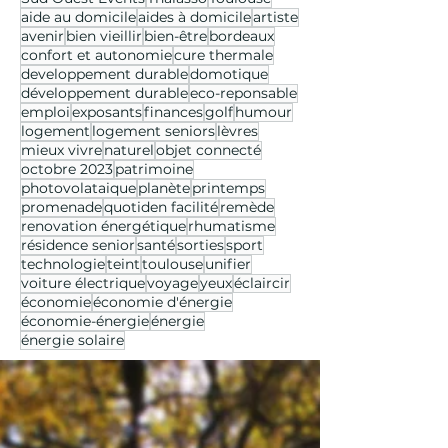
aide au domicile
aides à domicile
artiste
avenir
bien vieillir
bien-être
bordeaux
confort et autonomie
cure thermale
developpement durable
domotique
développement durable
eco-reponsable
emploi
exposants
finances
golf
humour
logement
logement seniors
lèvres
mieux vivre
naturel
objet connecté
octobre 2023
patrimoine
photovolataique
planète
printemps
promenade
quotiden facilité
remède
renovation énergétique
rhumatisme
résidence senior
santé
sorties
sport
technologie
teint
toulouse
unifier
voiture électrique
voyage
yeux
éclaircir
économie
économie d'énergie
économie-énergie
énergie
énergie solaire