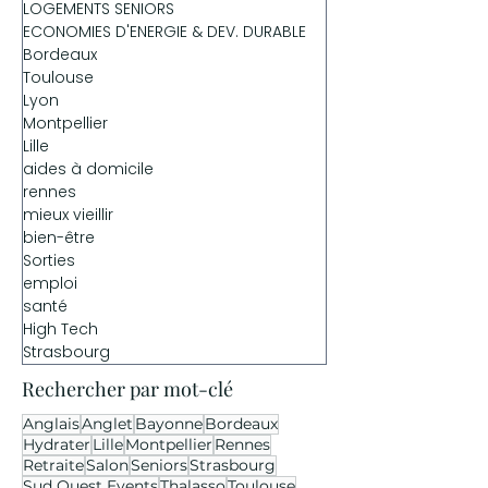
LOGEMENTS SENIORS
ECONOMIES D'ENERGIE & DEV. DURABLE
Bordeaux
Toulouse
Lyon
Montpellier
Lille
aides à domicile
rennes
mieux vieillir
bien-être
Sorties
emploi
santé
High Tech
Strasbourg
Rechercher par mot-clé
Anglais
Anglet
Bayonne
Bordeaux
Hydrater
Lille
Montpellier
Rennes
Retraite
Salon
Seniors
Strasbourg
Sud Ouest Events
Thalasso
Toulouse