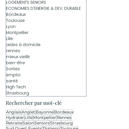
LOGEMENTS SENIORS
ECONOMIES D'ENERGIE & DEV. DURABLE
Bordeaux
Toulouse
Lyon
Montpellier
Lille
aides à domicile
rennes
mieux vieillir
bien-être
Sorties
emploi
santé
High Tech
Strasbourg
Rechercher par mot-clé
Anglais
Anglet
Bayonne
Bordeaux
Hydrater
Lille
Montpellier
Rennes
Retraite
Salon
Seniors
Strasbourg
Sud Ouest Events
Thalasso
Toulouse