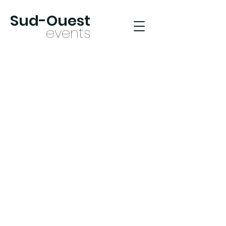
Sud-Oues
t
ev
ents