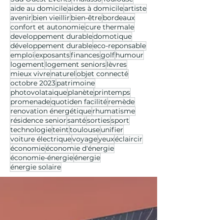
aide au domicile
aides à domicile
artiste
avenir
bien vieillir
bien-être
bordeaux
confort et autonomie
cure thermale
developpement durable
domotique
développement durable
eco-reponsable
emploi
exposants
finances
golf
humour
logement
logement seniors
lèvres
mieux vivre
naturel
objet connecté
octobre 2023
patrimoine
photovolataique
planète
printemps
promenade
quotiden facilité
remède
renovation énergétique
rhumatisme
résidence senior
santé
sorties
sport
technologie
teint
toulouse
unifier
voiture électrique
voyage
yeux
éclaircir
économie
économie d'énergie
économie-énergie
énergie
énergie solaire