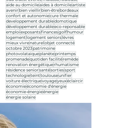
aide au domicile
aides à domicile
artiste
avenir
bien vieillir
bien-être
bordeaux
confort et autonomie
cure thermale
developpement durable
domotique
développement durable
eco-reponsable
emploi
exposants
finances
golf
humour
logement
logement seniors
lèvres
mieux vivre
naturel
objet connecté
octobre 2023
patrimoine
photovolataique
planète
printemps
promenade
quotiden facilité
remède
renovation énergétique
rhumatisme
résidence senior
santé
sorties
sport
technologie
teint
toulouse
unifier
voiture électrique
voyage
yeux
éclaircir
économie
économie d'énergie
économie-énergie
énergie
énergie solaire