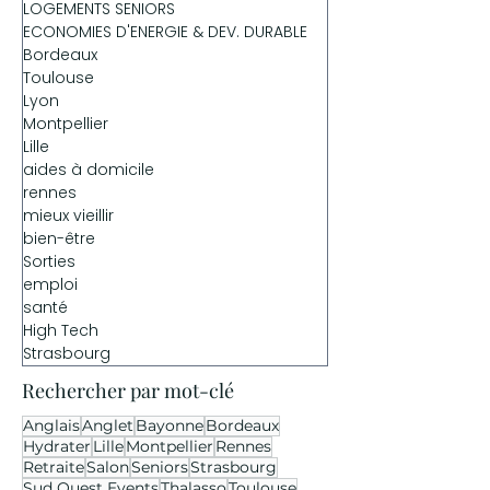
LOGEMENTS SENIORS
ECONOMIES D'ENERGIE & DEV. DURABLE
Bordeaux
Toulouse
Lyon
Montpellier
Lille
aides à domicile
rennes
mieux vieillir
bien-être
Sorties
emploi
santé
High Tech
Strasbourg
Rechercher par mot-clé
Anglais
Anglet
Bayonne
Bordeaux
Hydrater
Lille
Montpellier
Rennes
Retraite
Salon
Seniors
Strasbourg
Sud Ouest Events
Thalasso
Toulouse