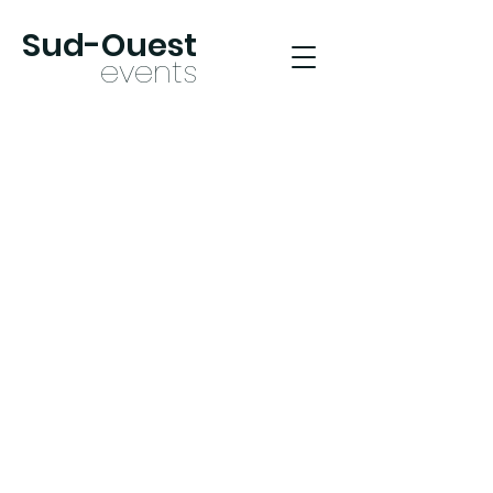
Sud-Oues
t
ev
ents