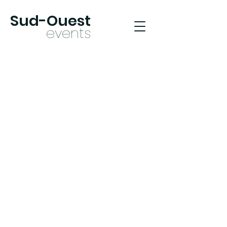
Sud-Oues
t
ev
ents