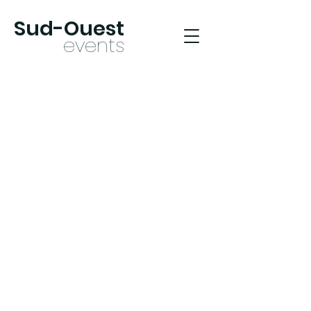
Sud-Oues
t
ev
ents