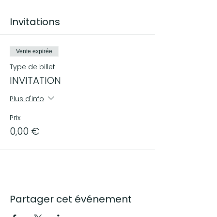
Un Espace restauration rapide sera
mis en place pour permettre aux
Invitations
visiteurs comme aux exposants une
pause gourmande.
le détail des professionnels présents
sera mis en ligne quelques jours avant
Vente expirée
la manifestation
Type de billet
INVITATION
Plus d'info
Prix
0,00 €
Partager cet événement