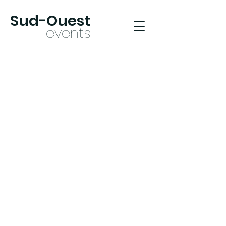
Sud-Oues
t
ev
ents