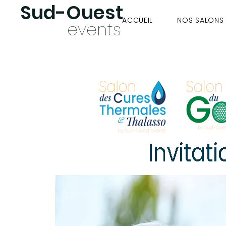
Sud-Oues
t
ACCUEIL
NOS SALONS
ev
ents