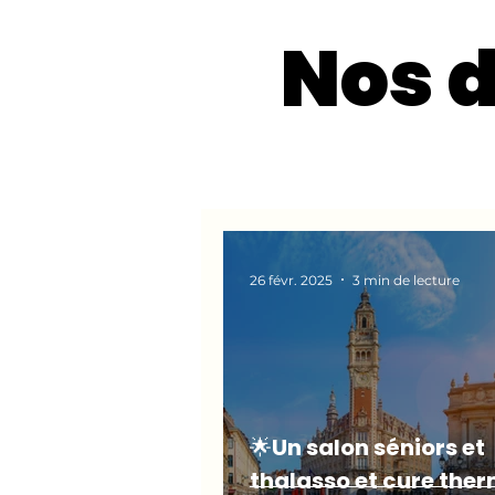
Nos d
26 févr. 2025
3 min de lecture
🌟Un salon séniors et
thalasso et cure the