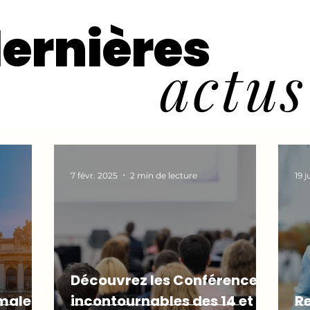
ernières
actus
7 févr. 2025
2 min de lecture
19 
Découvrez les Conférences
rmale
incontournables des 14 et 15
Re