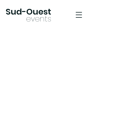
Sud-Oues
t
ev
ents