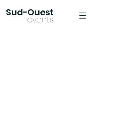
Sud-Oues
t
ev
ents