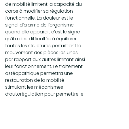
de mobilité limitent la capacité du 
corps à modifier sa régulation 
fonctionnelle. La douleur est le 
signal d’alarme de l’organisme, 
quand elle apparait c’est le signe 
qu’il a des difficultés à équilibrer 
toutes les structures perturbant le 
mouvement des pièces les unes 
par rapport aux autres limitant ainsi 
leur fonctionnement. Le traitement 
ostéopathique permettra une 
restauration de la mobilité 
stimulant les mécanismes 
d’autorégulation pour permettre le 
retour à l’équilibre, favoriser le 
pouvoir des facultés naturelles de 
récupération de la santé et aider 
chacun à gérer de manière 
responsable son capital vie-santé. 