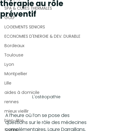
thérapie au rôle
SPA & CURES THERMALES
préventif
GOLF
LOGEMENTS SENIORS
ECONOMIES D'ENERGIE & DEV. DURABLE
Bordeaux
Toulouse
Lyon
Montpellier
Lille
aides à domicile
L'ostéopathie 
rennes
mieux vieillir
A l’heure où l’on se pose des 
bien-être
questions sur le rôle des médecines 
complémentaires, Laure Darraillans, 
Sorties