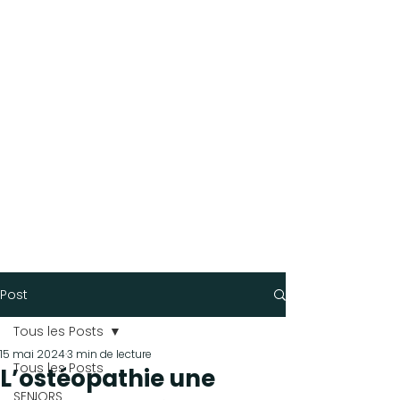
Post
Tous les Posts
15 mai 2024
3 min de lecture
Tous les Posts
L’ostéopathie une
SENIORS