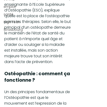
enseignante à l’Ecole Supérieure 
emploi
d’Ostéopathie (ESO), explique 
santé
quelle est la place de l’ostéopathie 
parmi les thérapies. Selon elle, le but 
High Tech
principal d’un ostéopathe demeure 
Strasbourg
le maintien de l’état de santé du 
patient à n’importe quel âge et 
d’aider ou soulager si la maladie 
est installée, mais son action 
majeure trouve tout son intérêt 
dans l’acte de prévention.
Ostéopathie : comment ça 
fonctionne ?
Un des principes fondamentaux de 
l’Ostéopathie est que le 
mouvement est l’expression de la 