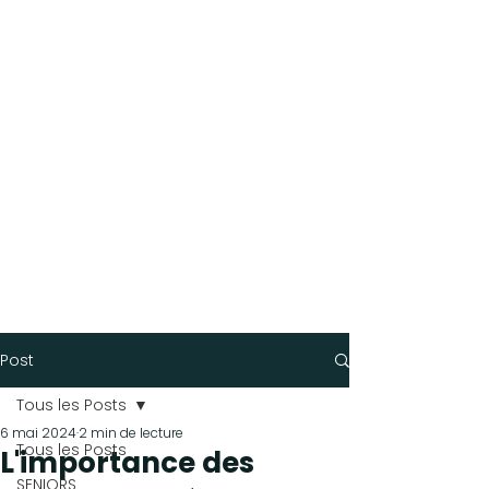
Post
Tous les Posts
6 mai 2024
2 min de lecture
Tous les Posts
L'importance des
SENIORS