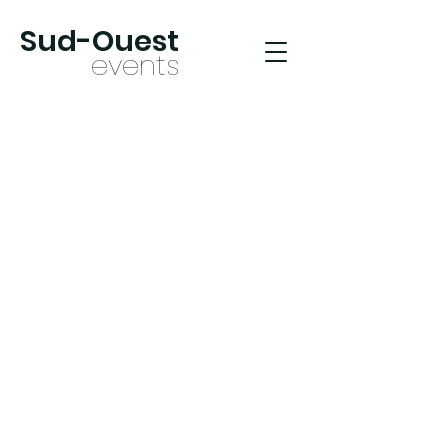
Sud-Oues
t
ev
ents