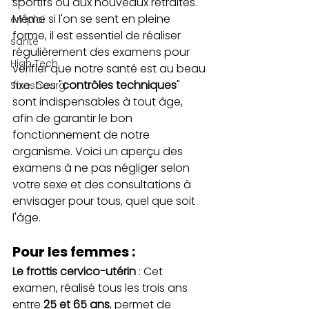
sportifs ou aux nouveaux retraités. 
Même si l'on se sent en pleine 
emploi
forme, il est essentiel de réaliser 
santé
régulièrement des examens pour 
High Tech
vérifier que notre santé est au beau 
fixe. Ces "
contrôles techniques
" 
Strasbourg
sont indispensables à tout âge, 
afin de garantir le bon 
fonctionnement de notre 
organisme. Voici un aperçu des 
examens à ne pas négliger selon 
votre sexe et des consultations à 
envisager pour tous, quel que soit 
l'âge.
Pour les femmes :
Le frottis cervico-utérin
 : Cet 
examen, réalisé tous les trois ans 
entre 
25 et 65 ans
, permet de 