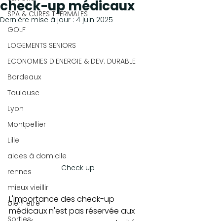
check-up médicaux
SPA & CURES THERMALES
Dernière mise à jour :
4 juin 2025
GOLF
LOGEMENTS SENIORS
ECONOMIES D'ENERGIE & DEV. DURABLE
Bordeaux
Toulouse
Lyon
Montpellier
Lille
aides à domicile
Check up 
rennes
mieux vieillir
L'importance des check-up 
bien-être
médicaux n'est pas réservée aux 
Sorties