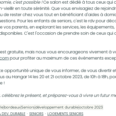
nomie, c'est possible !
 Ce salon est dédié à tous ceux qui 
-vieillir en toute sérénité. Que vous envisagiez de rejoind
 de rester chez vous tout en bénéficiant d'aides à domic
estions. Pour les enfants de seniors, c'est le rdv pour dé
e vos parents, en explorant les services, les équipements, e
onibles. C'est l'occasion de prendre soin de ceux qui on
 est gratuite, mais nous vous encourageons vivement à vo
.com
 pour profiter au maximum de ces événements except
 opportunité unique de vous informer, de vous divertir e
us au Hangar 14 les 20 et 21 octobre 2023, de 10h à 18h, po
e !
r, célébrez le présent, et préparez-vous à vivre un futur m
le
bordeaux
Seniors
développement durable
octobre 2023
 DEV. DURABLE
SENIORS
LOGEMENTS SENIORS