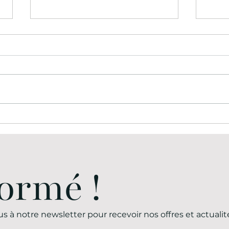
Découvrez les Exposants
Sal
Incontournables des
de L
Salons Sud Ouest Events
Vede
de Montpellier les 8-9
ormé !
Mars
us à notre newsletter pour recevoir nos offres et actualit