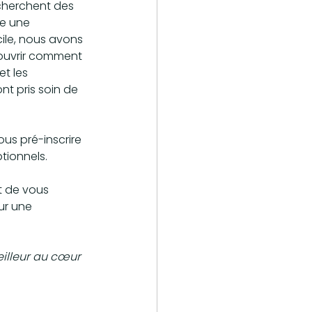
cherchent des 
re une 
ile, nous avons 
couvrir comment 
t les 
t pris soin de 
us pré-inscrire 
ionnels. 
t de vous 
ur une 
eilleur au cœur 