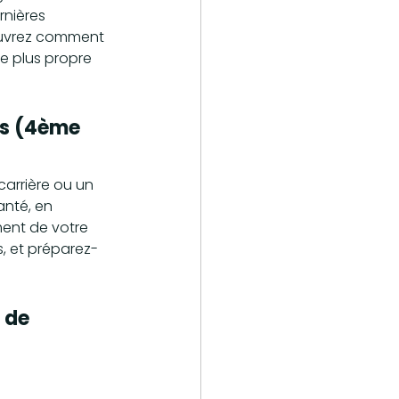
nières 
ouvrez comment 
e plus propre 
ts (4ème 
carrière ou un 
anté, en 
ment de votre 
s, et préparez-
 de 