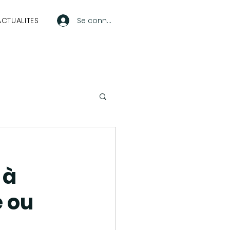
ACTUALITES
Se connecter
Lille
 à
High Tech
e ou