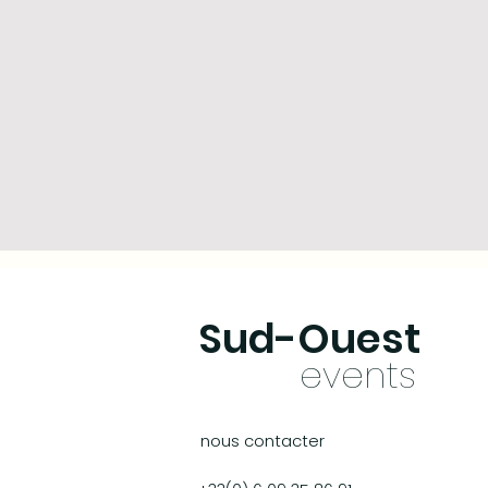
Sud-Oues
t
ev
ents
nous contacter