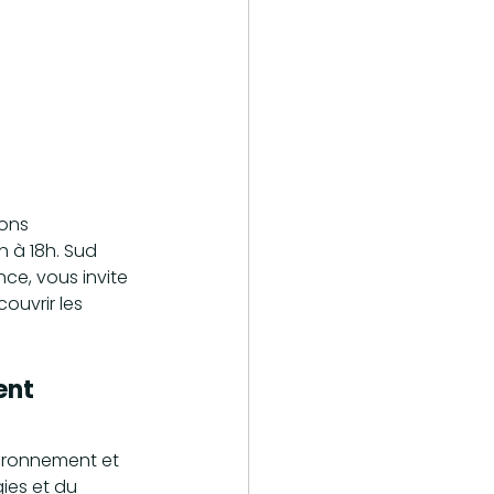
ons 
 à 18h. Sud 
ce, vous invite 
ouvrir les 
ent 
ironnement et 
ies et du 