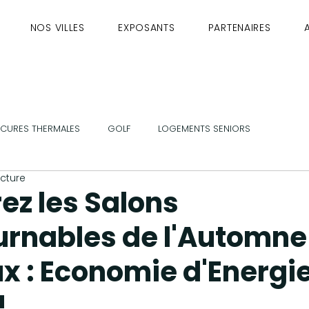
NOS VILLES
EXPOSANTS
PARTENAIRES
 CURES THERMALES
GOLF
LOGEMENTS SENIORS
ecture
ABLE
Bordeaux
Toulouse
Lyon
Montpellier
ez les Salons
urnables de l'Automne
mieux vieillir
bien-être
Sorties
emploi
santé
x : Economie d'Energi
!