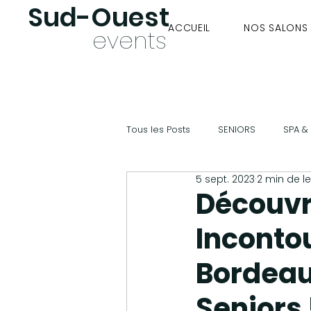
Sud-Oues
t
ACCUEIL
NOS SALONS
ev
ents
Tous les Posts
SENIORS
SPA &
5 sept. 2023
2 min de l
ECONOMIES D'ENERGIE & DEV. DUR
Découvr
Inconto
aides à domicile
rennes
Bordeau
Seniors 
Strasbourg