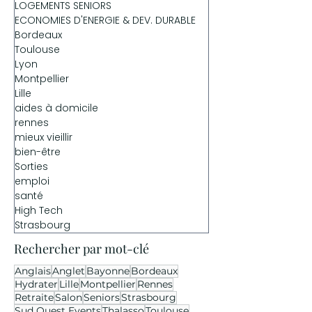
LOGEMENTS SENIORS
ECONOMIES D'ENERGIE & DEV. DURABLE
Bordeaux
Toulouse
Lyon
Montpellier
Lille
aides à domicile
rennes
mieux vieillir
bien-être
Sorties
emploi
santé
High Tech
Strasbourg
Rechercher par mot-clé
Anglais
Anglet
Bayonne
Bordeaux
Hydrater
Lille
Montpellier
Rennes
Retraite
Salon
Seniors
Strasbourg
Sud Ouest Events
Thalasso
Toulouse