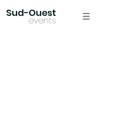
Sud-Oues
t
ev
ents