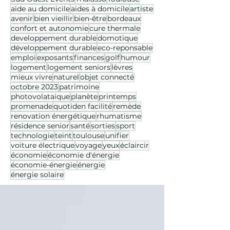
aide au domicile
aides à domicile
artiste
avenir
bien vieillir
bien-être
bordeaux
confort et autonomie
cure thermale
developpement durable
domotique
développement durable
eco-reponsable
emploi
exposants
finances
golf
humour
logement
logement seniors
lèvres
mieux vivre
naturel
objet connecté
octobre 2023
patrimoine
photovolataique
planète
printemps
promenade
quotiden facilité
remède
renovation énergétique
rhumatisme
résidence senior
santé
sorties
sport
technologie
teint
toulouse
unifier
voiture électrique
voyage
yeux
éclaircir
économie
économie d'énergie
économie-énergie
énergie
énergie solaire